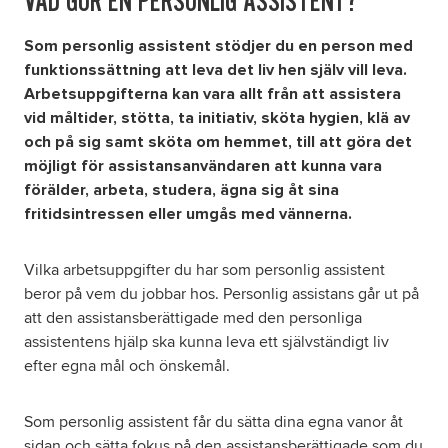
VAD GÖR EN PERSONLIG ASSISTENT?
Som personlig assistent stödjer du en person med
Om oss
funktionssättning att leva det liv hen själv vill leva.
Arbetsuppgifterna kan vara allt från att assistera
Nyheter
vid måltider, stötta, ta initiativ, sköta hygien, klä av
och på sig samt sköta om hemmet, till att göra det
Ordlista
möjligt för assistansanvändaren att kunna vara
förälder, arbeta, studera, ägna sig åt sina
fritidsintressen eller umgås med vännerna.
FAQ
Vilka arbetsuppgifter du har som personlig assistent
beror på vem du jobbar hos. Personlig assistans går ut på
att den assistansberättigade med den personliga
assistentens hjälp ska kunna leva ett självständigt liv
efter egna mål och önskemål.
Som personlig assistent får du sätta dina egna vanor åt
sidan och sätta fokus på den assistansberättigade som du