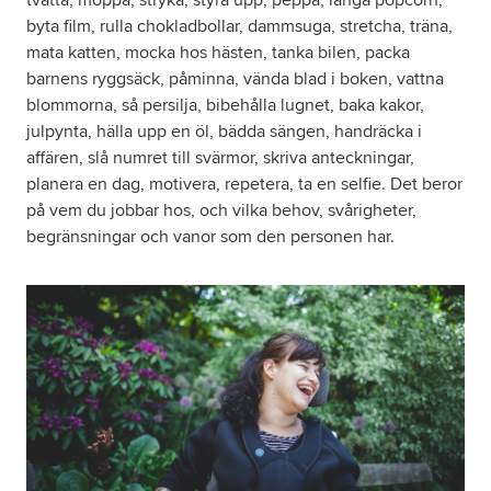
tvätta, moppa, stryka, styra upp, peppa, langa popcorn,
byta film, rulla chokladbollar, dammsuga, stretcha, träna,
mata katten, mocka hos hästen, tanka bilen, packa
barnens ryggsäck, påminna, vända blad i boken, vattna
blommorna, så persilja, bibehålla lugnet, baka kakor,
julpynta, hälla upp en öl, bädda sängen, handräcka i
affären, slå numret till svärmor, skriva anteckningar,
planera en dag, motivera, repetera, ta en selfie. Det beror
på vem du jobbar hos, och vilka behov, svårigheter,
begränsningar och vanor som den personen har.