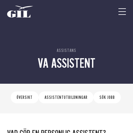
GIL
Open
Personlig
menu
assistans
Assistans
Ha assistans
Utbildningar & Event
Va assistent
ASSISTANS
VA ASSISTENT
Jobb
Min sida
Kontakt
ÖVERSIKT
ASSISTENTUTBILDNINGAR
SÖK JOBB
Kampanjer