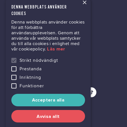
×
DENNA WEBBPLATS ANVÄNDER
kontor@gil.se
COOKIES
Denna webbplats använder cookies
031-63 64 80
för att förbättra
användarupplevelsen. Genom att
använda vår webbplats samtycker
du till alla cookies i enlighet med
Mölndalsvägen 30B
vår cookiepolicy.
Läs mer
Box 24061
400 22 Göteborg
Strikt nödvändigt
Prestanda
716444-6762
Inriktning
Funktioner
Acceptera alla
Avvisa allt