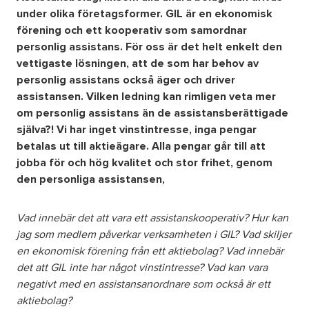
under olika företagsformer. GIL är en ekonomisk
förening och ett kooperativ som samordnar
Om oss
personlig assistans. För oss är det helt enkelt den
vettigaste lösningen, att de som har behov av
Nyheter
personlig assistans också äger och driver
assistansen. Vilken ledning kan rimligen veta mer
Ordlista
om personlig assistans än de assistansberättigade
själva?! Vi har inget vinstintresse,
inga pengar
betalas ut till aktieägare.
Alla pengar går till att
FAQ
jobba för och hög kvalitet och stor frihet, genom
den personliga assistansen,
Vad innebär det att vara ett assistanskooperativ? Hur kan
jag som medlem påverkar verksamheten i GIL? Vad skiljer
en ekonomisk förening från ett aktiebolag? Vad innebär
det att GIL inte har något vinstintresse? Vad kan vara
negativt med en assistansanordnare som också är ett
aktiebolag?