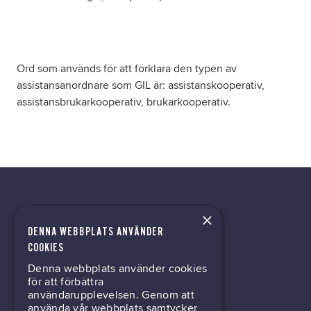
Ord som används för att förklara den typen av
assistansanordnare som GIL är: assistanskooperativ,
assistansbrukarkooperativ, brukarkooperativ.
×
DENNA WEBBPLATS ANVÄNDER
kontor@gil.se
COOKIES
Denna webbplats använder cookies
031-63 64 80
för att förbättra
användarupplevelsen. Genom att
använda vår webbplats samtycker