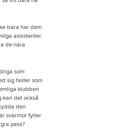
 så vis bara ha
nske bara har dem
liga assistenter.
da de nära
höriga som
ed sig faster som
hemliga klubben
 kan det också
 skydda den
r svärmor fyller
ågra pass?