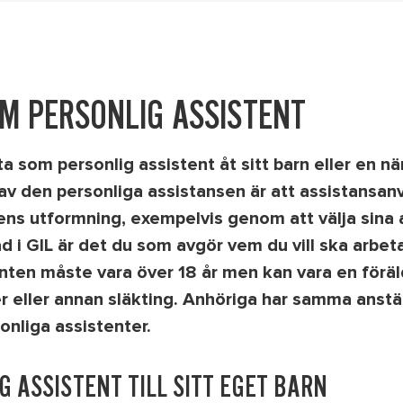
M PERSONLIG ASSISTENT
ta som
personlig assistent
åt sitt barn eller en
nä
el av den personliga assistansen är att assistansa
ens utformning, exempelvis genom att välja sina 
d i GIL är det du som avgör vem du vill ska arbet
nten måste vara över 18 år men kan vara en föräld
r eller annan släkting.
Anhöriga har samma anstäl
nliga assistenter.
G ASSISTENT TILL SITT EGET BARN