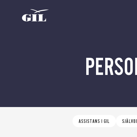
GIL
Personlig
assistans
PERSO
ASSISTANS I GIL
SJÄLV