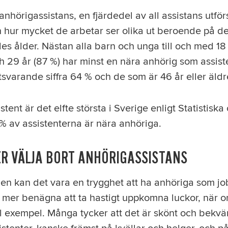
anhörigassistans, en fjärdedel av all assistans utfö
h hur mycket de arbetar ser olika ut beroende på d
es ålder. Nästan alla barn och unga till och med 18
 29 år (87 %) har minst en nära anhörig som assist
svarande siffra 64 % och de som är 46 år eller äldr
stent är det elfte största i Sverige enligt Statistisk
 % av assistenterna är nära anhöriga.
LER VÄLJA BORT ANHÖRIGASSISTANS
en kan det vara en trygghet att ha anhöriga som j
 mer benägna att ta hastigt uppkomna luckor, när or
ill exempel. Många tycker att det är skönt och bekv