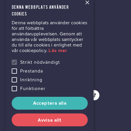
×
DENNA WEBBPLATS ANVÄNDER
kontor@gil.se
COOKIES
Denna webbplats använder cookies
031-63 64 80
för att förbättra
användarupplevelsen. Genom att
använda vår webbplats samtycker
du till alla cookies i enlighet med
Mölndalsvägen 30B
vår cookiepolicy.
Läs mer
Box 24061
400 22 Göteborg
Strikt nödvändigt
Prestanda
716444-6762
Inriktning
Funktioner
Acceptera alla
Avvisa allt