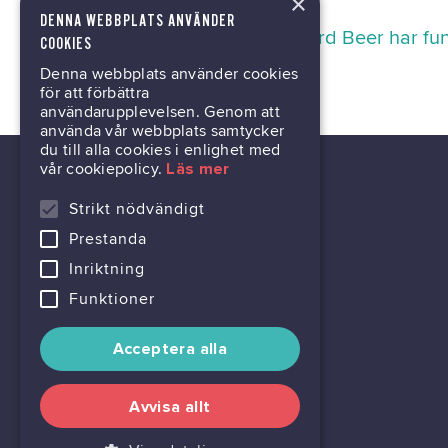
×
DENNA WEBBPLATS ANVÄNDER
Retard Beer har fun
COOKIES
Denna webbplats använder cookies
för att förbättra
användarupplevelsen. Genom att
använda vår webbplats samtycker
du till alla cookies i enlighet med
vår cookiepolicy.
Läs mer
Strikt nödvändigt
Prestanda
kontor@gil.se
Inriktning
031-63 64 80
Funktioner
Acceptera alla
Avvisa allt