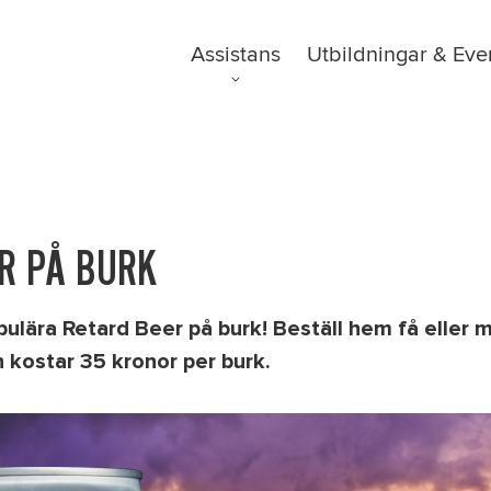
Kampanjer
Ordlista
Assistans
Utbildningar & Eve
Om oss
FAQ
Nyheter
R PÅ BURK
pulära Retard Beer på burk! Beställ hem få eller må
 kostar 35 kronor per burk.