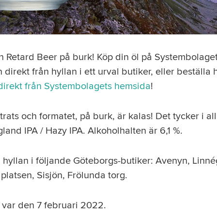
 Retard Beer på burk! Köp din öl på Systembolaget,
direkt från hyllan i ett urval butiker, eller beställa 
direkt från Systembolagets hemsida
!
rats och formatet, på burk, är kalas! Det tycker i alla
and IPA / Hazy IPA. Alkoholhalten är 6,1 %.
å hyllan i följande Göteborgs-butiker: Avenyn, Linn
platsen, Sisjön, Frölunda torg.
n var den 7 februari 2022.