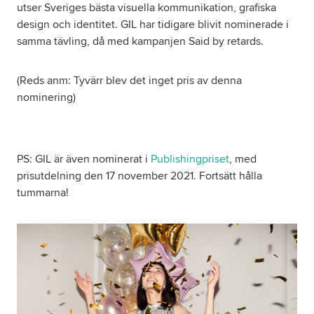
utser Sveriges bästa visuella kommunikation, grafiska
design och identitet. GIL har tidigare blivit nominerade i
Om oss
samma tävling, då med kampanjen Said by retards.
Nyheter
(Reds anm: Tyvärr blev det inget pris av denna
nominering)
Ordlista
FAQ
PS: GIL är även nominerat i
Publishingpriset
, med
prisutdelning den 17 november 2021. Fortsätt hålla
tummarna!