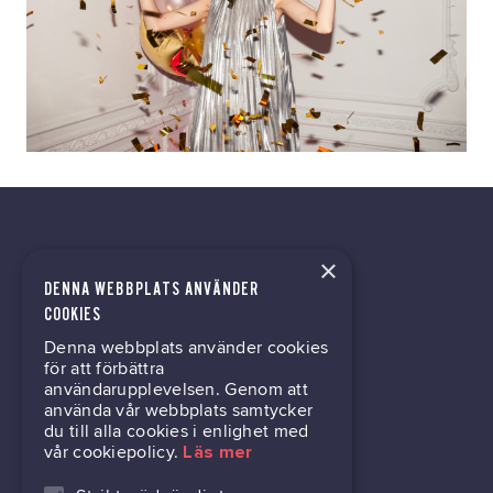
×
DENNA WEBBPLATS ANVÄNDER
kontor@gil.se
COOKIES
Denna webbplats använder cookies
031-63 64 80
för att förbättra
användarupplevelsen. Genom att
använda vår webbplats samtycker
du till alla cookies i enlighet med
Mölndalsvägen 30B
vår cookiepolicy.
Läs mer
Box 24061
400 22 Göteborg