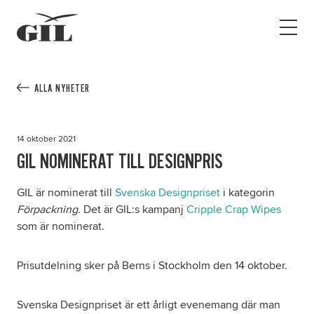
GIL
Open
Personlig
menu
assistans
Assistans
Ha assistans
ALLA NYHETER
Utbildningar & Event
Va assistent
14 oktober 2021
Jobb
GIL NOMINERAT TILL DESIGNPRIS
Min sida
GIL är nominerat till
Svenska Designpriset
i kategorin
Förpackning
. Det är GIL:s kampanj
Cripple Crap Wipes
som är nominerat.
Kontakt
Prisutdelning sker på Berns i Stockholm den 14 oktober.
Svenska Designpriset är ett årligt evenemang där man
Kampanjer