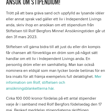
ANSÖK OM STIPENDIUM!
Trött på att bara gräva sand och uppfylld av lysande idéer
Om oss
eller annat sprak vad gäller ett liv i Independent Livings
anda, skriv ihop en ansökan om ett stipendium från
Nyheter
Stiftelsen till Rolf Bergfors Minne! Ansökningstiden går ut
den 31 mars 2023.
Ordlista
Stiftelsen vill gärna bidra till att just du eller din kompis
får chansen att förverkliga en dröm som på något sätt
FAQ
handlar om ett liv i Independent Livings anda. En
personlig dröm eller en samhällelig. Man kan också
nominera en eldsjäl som man tycker borde belönas för en
bra insats för att främja exempelvis full delaktighet.
Mer
information om Rolf, stiftelsen och
ansökningsblanketterna här.
Cirka 100 000 kronor fördelas på ett antal stipendier
varje år i samband med Rolf Bergfors födelsedag den 17
maj. Besked meddelas stipendiaterna skriftligen.