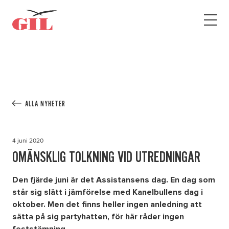
GIL
Open
Personlig
menu
assistans
Assistans
Ha assistans
Utbildningar & Event
Va assistent
ALLA NYHETER
Jobb
Min sida
4 juni 2020
OMÄNSKLIG TOLKNING VID UTREDNINGAR
Kontakt
Den fjärde juni är det Assistansens dag. En dag som
står sig slätt i jämförelse med Kanelbullens dag i
oktober. Men det finns heller ingen anledning att
sätta på sig partyhatten, för här råder ingen
Kampanjer