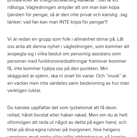
privata eller av integritetskänslig karaktär”. Det är ett
nålsöga. Vägledningen antyder att om man kan köpa
tjänsten för pengar, så är den inte privat och känslig. Jag
tänker: vad fan kan man INTE köpa för pengar?!
Vi är redan en grupp som folk i allmänhet stirrar på. Låt
oss anta att denna nyhet i vägledningen, som kommer att
avspegla sig i vilka beslut om personlig assistans som
personer med funktionsnedsättningar framöver kommer
få, inte kommer hjälpa oss på den punkten. Min
skäggväxt är ojämn, ska ni snart bli varse. Och ”musk” är
en vacker men inte särdeles sann beskrivning av hur män
verkligen luktar.
Du kanske uppfattar det som lyxbetonat att få deon
rollad, håret borstat eller hakan rakad. Men om du är helt
oförmögen att reda ut något av detta på egen hand, och
tittar på dina egna rutiner på morgonen, före helgens