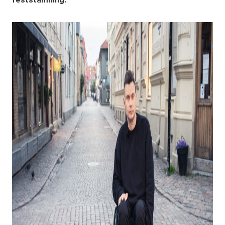
feststämning.
Om oss
Nyheter
Ordlista
FAQ