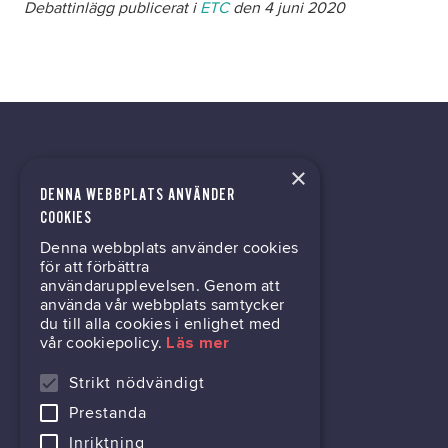
Debattinlägg publicerat i
ETC
den 4 juni 2020
×
DENNA WEBBPLATS ANVÄNDER
kontor@gil.se
COOKIES
Denna webbplats använder cookies
031-63 64 80
för att förbättra
användarupplevelsen. Genom att
använda vår webbplats samtycker
du till alla cookies i enlighet med
Mölndalsvägen 30B
vår cookiepolicy.
Läs mer
Box 24061
400 22 Göteborg
Strikt nödvändigt
Prestanda
716444-6762
Inriktning