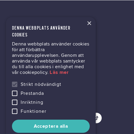
×
DENNA WEBBPLATS ANVÄNDER
kontor@gil.se
COOKIES
Denna webbplats använder cookies
031-63 64 80
för att förbättra
användarupplevelsen. Genom att
använda vår webbplats samtycker
du till alla cookies i enlighet med
Mölndalsvägen 30B
vår cookiepolicy.
Läs mer
Box 24061
400 22 Göteborg
Strikt nödvändigt
Prestanda
716444-6762
Inriktning
Funktioner
Acceptera alla