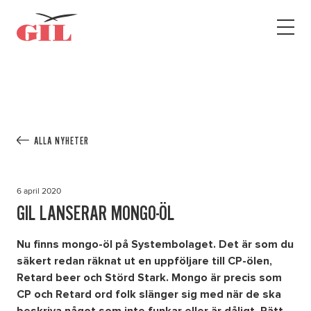
GIL
Open
Personlig
menu
assistans
Assistans
Ha assistans
Utbildningar & Event
Va assistent
ALLA NYHETER
Jobb
Min sida
6 april 2020
GIL LANSERAR MONGO-ÖL
Kontakt
Nu finns mongo-öl på Systembolaget. Det är som du
säkert redan räknat ut en uppföljare till CP-ölen,
Retard beer och Störd Stark. Mongo är precis som
CP och Retard ord folk slänger sig med när de ska
Kampanjer