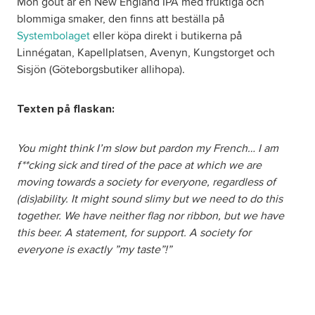
Mon goût är en New England IPA med fruktiga och
blommiga smaker, den finns att beställa på
Systembolaget
eller köpa direkt i butikerna på
Linnégatan, Kapellplatsen, Avenyn, Kungstorget och
Sisjön (Göteborgsbutiker allihopa).
Texten på flaskan:
You might think I’m slow but pardon my French… I am
f**cking sick and tired of the pace at which we are
moving towards a society for everyone, regardless of
(dis)ability. It might sound slimy but we need to do this
together. We have neither flag nor ribbon, but we have
this beer. A statement, for support.
A society for
everyone is exactly ”my taste”!​”