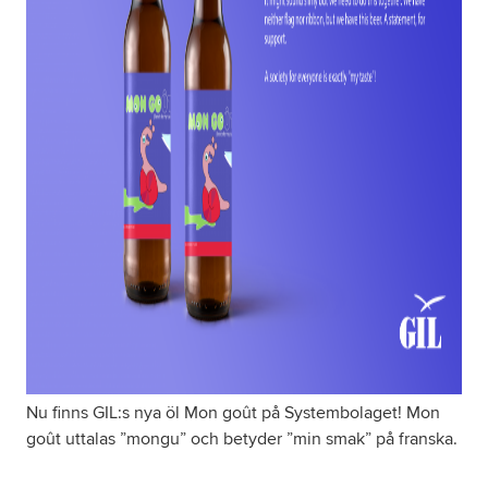
Nu finns GIL:s nya öl Mon goût på Systembolaget! Mon
goût uttalas ”mongu” och betyder ”min smak” på franska.