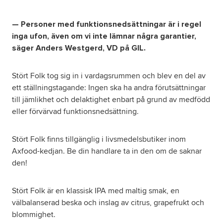
— Personer med funktionsnedsättningar är i regel
Om oss
inga ufon, även om vi inte lämnar några garantier,
säger Anders Westgerd, VD på GIL.
Nyheter
Stört Folk tog sig in i vardagsrummen och blev en del av
Ordlista
ett ställningstagande: Ingen ska ha andra förutsättningar
till jämlikhet och delaktighet enbart på grund av medfödd
FAQ
eller förvärvad funktionsnedsättning.
Stört Folk finns tillgänglig i livsmedelsbutiker inom
Axfood-kedjan. Be din handlare ta in den om de saknar
den!
Stört Folk är en klassisk IPA med maltig smak, en
välbalanserad beska och inslag av citrus, grapefrukt och
blommighet.