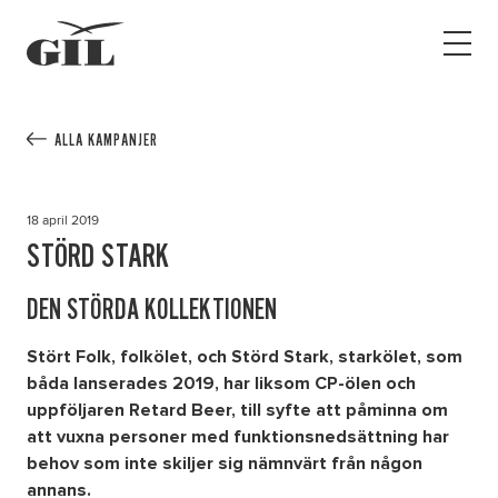
GIL
Open
Personlig
menu
assistans
Assistans
Ha assistans
ALLA KAMPANJER
Utbildningar & Event
Va assistent
18 april 2019
Jobb
STÖRD STARK
Min sida
DEN STÖRDA KOLLEKTIONEN
Stört Folk, folkölet, och Störd Stark, starkölet, som
Kontakt
båda lanserades 2019, har liksom CP-ölen och
uppföljaren Retard Beer, till syfte att påminna om
att vuxna personer med funktionsnedsättning har
behov som inte skiljer sig nämnvärt från någon
annans.
Kampanjer