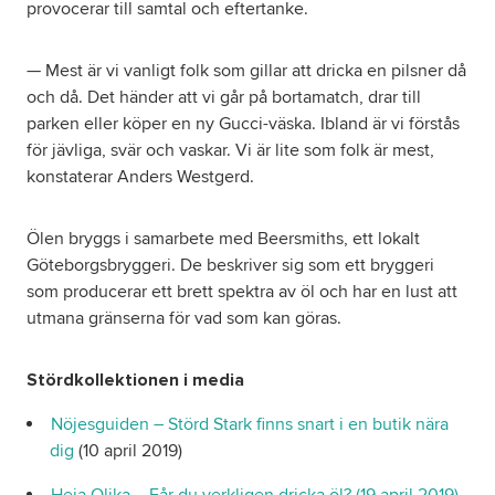
provocerar till samtal och eftertanke.
— Mest är vi vanligt folk som gillar att dricka en pilsner då
och då. Det händer att vi går på bortamatch, drar till
parken eller köper en ny Gucci-väska. Ibland är vi förstås
för jävliga, svär och vaskar. Vi är lite som folk är mest,
konstaterar Anders Westgerd.
Ölen bryggs i samarbete med Beersmiths, ett lokalt
Göteborgsbryggeri. De beskriver sig som ett bryggeri
som producerar ett brett spektra av öl och har en lust att
utmana gränserna för vad som kan göras.
Stördkollektionen i media
Nöjesguiden – Störd Stark finns snart i en butik nära
dig
(10 april 2019)
Heja Olika – Får du verkligen dricka öl? (19 april 2019)