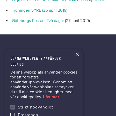
Tidningen SYRE (26 april 2019)
Göteborgs-Posten: Två dagar
(27 april 2019)
×
DENNA WEBBPLATS ANVÄNDER
kontor@gil.se
COOKIES
Denna webbplats använder cookies
031-63 64 80
för att förbättra
användarupplevelsen. Genom att
använda vår webbplats samtycker
du till alla cookies i enlighet med
Mölndalsvägen 30B
vår cookiepolicy.
Läs mer
Box 24061
400 22 Göteborg
Strikt nödvändigt
Prestanda