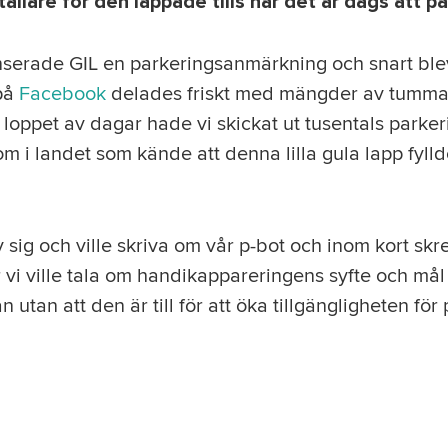
ällare för den lappade tills när det är dags att p
serade GIL en parkeringsanmärkning och snart blev
 på
Facebook
delades friskt med mängder av tumma
loppet av dagar hade vi skickat ut tusentals park
 om i landet som kände att denna lilla gula lapp fyll
sig och ville skriva om vår p-bot och inom kort skr
vi ville tala om handikappareringens syfte och mål 
 utan att den är till för att öka tillgängligheten fö
.