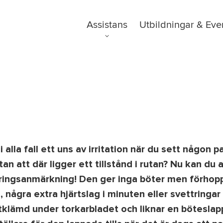
Kampanjer
Ordlista
Assistans
Utbildningar & Eve
Om oss
FAQ
Nyheter
 alla fall ett uns av irritation när du sett någon p
an att där ligger ett tillstånd i rutan? Nu kan du
eringsanmärkning! Den ger inga böter men förhopp
n, några extra hjärtslag i minuten eller svettringa
stklämd under torkarbladet och liknar en böteslapp