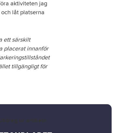
öra aktiviteten jag
n och låt platserna
ett särskilt
ra placerat innanför
Parkeringstillståndet
let tillgängligt för
Utdrag ur artikeln