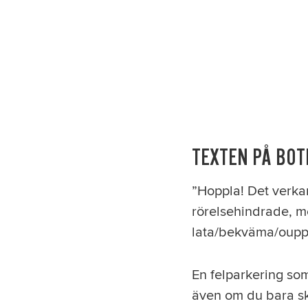
TEXTEN PÅ BOT
”Hoppla! Det verkar
rörelsehindrade, men
lata/bekväma/oupp
En felparkering so
även om du bara sk