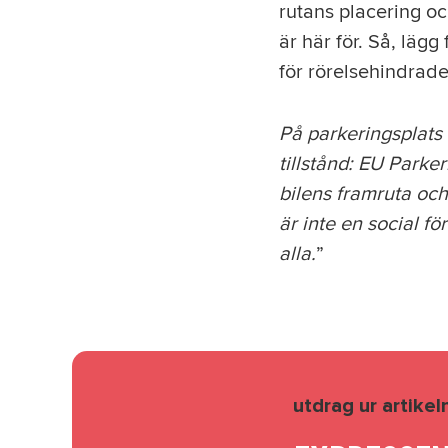
rutans placering oc
är här för. Så, lägg
för rörelsehindrad
På parkeringsplats
tillstånd: EU Parker
bilens framruta och 
är inte en social fö
alla.
”
utdrag ur artikel