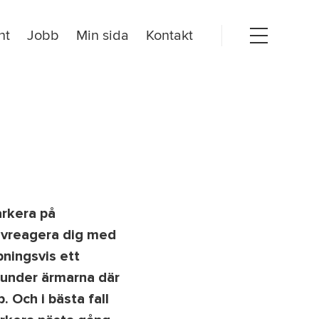
nt
Jobb
Min sida
Kontakt
Open
menu
arkera på
 avreagera dig med
ningsvis ett
r under ärmarna där
. Och i bästa fall