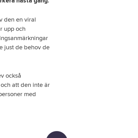
arkera nästa gång.
 den en viral
r upp och
eringsanmärkningar
de just de behov de
ev också
och att den inte är
r personer med