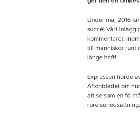
ger den en tankest
Under maj 2016 lan
succé! Vårt inlägg
kommentarer. Inom 
till människor runt
länge haft!
Expressen hörde av 
Aftonbladet om hur 
att se som en förmån
rörelsenedsättning