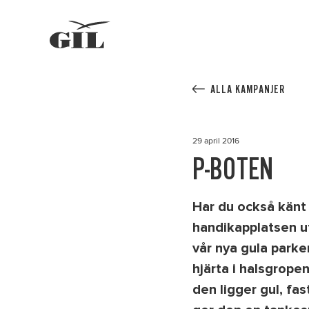
GIL
Personlig
assistans
ALLA KAMPANJER
29 april 2016
P-BOTEN
Har du också känt i
handikapplatsen ut
vår nya gula park
hjärta i halsgrope
den ligger gul, fa