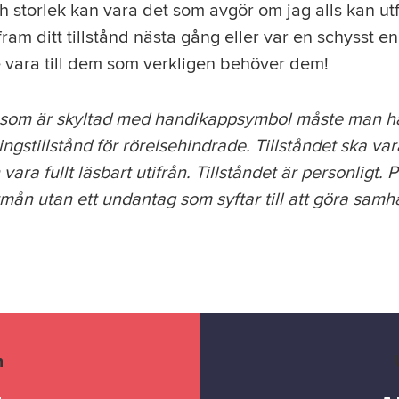
h storlek kan vara det som avgör om jag alls kan utf
 fram ditt tillstånd nästa gång eller var en schysst e
e vara till dem som verkligen behöver dem!
 som är skyltad med handikappsymbol måste man ha 
ingstillstånd för rörelsehindrade. Tillståndet ska va
vara fullt läsbart utifrån. Tillståndet är personligt. 
rmån utan ett undantag som syftar till att göra samhäl
n