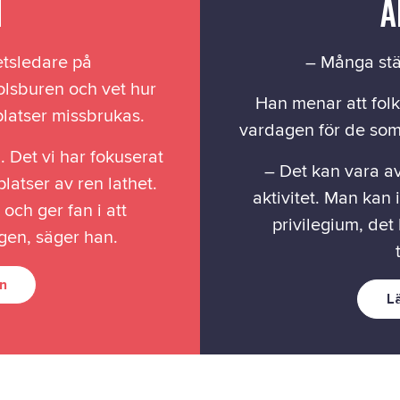
N
A
tsledare på
– Många ställ
tolsburen och vet hur
Han menar att folk
platser missbrukas.
vardagen för de som
 Det vi har fokuserat
– Det kan vara a
latser av ren lathet.
aktivitet. Man kan 
och ger fan i att
privilegium, det
ngen, säger han.
n
L