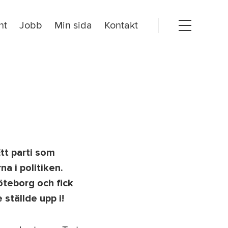
nt
Jobb
Min sida
Kontakt
Open
menu
tt parti som
na i politiken.
öteborg och fick
 ställde upp i!