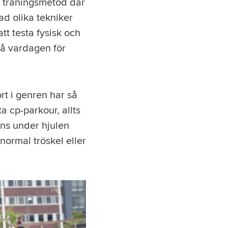
n träningsmetod där
d olika tekniker
tt testa fysisk och
på vardagen för
rt i genren har så
 cp-parkour, allts
änns under hjulen
normal tröskel eller