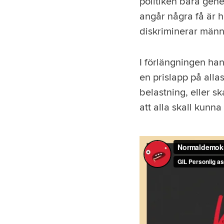
politiken bara gene
angår några få är h
diskriminerar männ
I förlängningen han
en prislapp på alla
belastning, eller s
att alla skall kunna