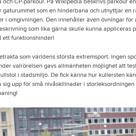
uga och CP-parkour. På Wikipedia beskrivs parkour e
 gaturummet som en hinderbana och utnyttjar en ra
der i omgivningen. Den innehåller även övningar för a
eskrivning som lika gärna skulle kunna appliceras 
ett funktionshinder!
etrakta som världens största extremsport. Ingen spo
er valrörelsen gavs allmänheten möjlighet att testa
rullstol i stadsmiljö. De fick känna hur kullersten k
ta sig upp för små nivåskillnader i storleksordningen 
maning!