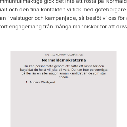
 kommunfullmäktige gick det inte att rösta på Normal
lt och den fina kontakten vi fick med göteborgare
tan i valstugor och kampanjade, så beslöt vi oss för 
stort engagemang från många människor för att driva