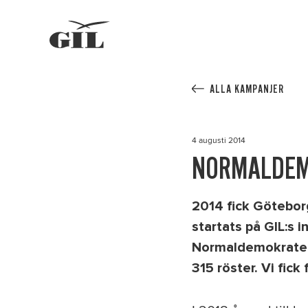
GIL
Personlig
assistans
ALLA KAMPANJER
4 augusti 2014
NORMALDE
2014 fick Göteborg
startats på GIL:s i
Normaldemokratern
315 röster.
Vi fick