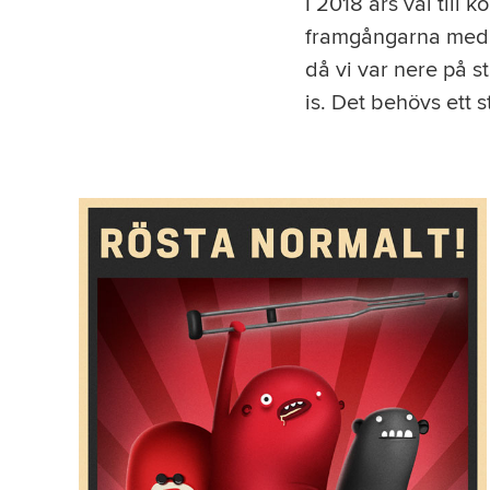
I 2018 års val till
framgångarna media
då vi var nere på s
is. Det behövs ett 