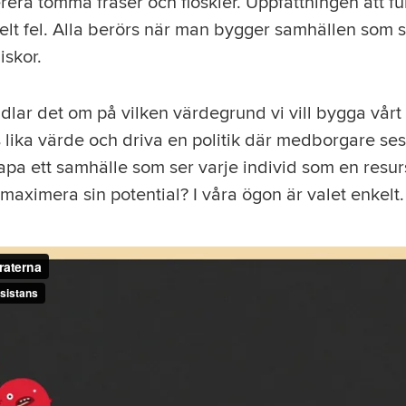
rera tomma fraser och floskler. Uppfattningen att f
elt fel. Alla berörs när man bygger samhällen som 
iskor.
dlar det om på vilken värdegrund vi vill bygga vårt l
s lika värde och driva en politik där medborgare se
kapa ett samhälle som ser varje individ som en resur
 maximera sin potential? I våra ögon är valet enkelt.