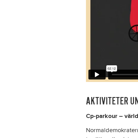
AKTIVITETER U
Cp-parkour – värl
Normaldemokraterna