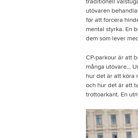
traditionell valst
utövaren behandlar
för att forcera hin
mental styrka. En b
dem som lever med 
CP-parkour är att b
många utövare… Und
hur det är att köra 
och hur det är att 
trottoarkant. En ut