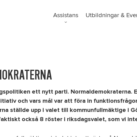
Kampanjer
Ordlista
Assistans
Utbildningar & Eve
Om oss
FAQ
Nyheter
MOKRATERNA
spolitiken ett nytt parti. Normaldemokraterna. E
nitiativ och vars mål var att föra in funktionsfrågor
a ställde upp i valet till kommunfullmäktige i G
 faktiskt också 8 röster i riksdagsvalet, som vi inte