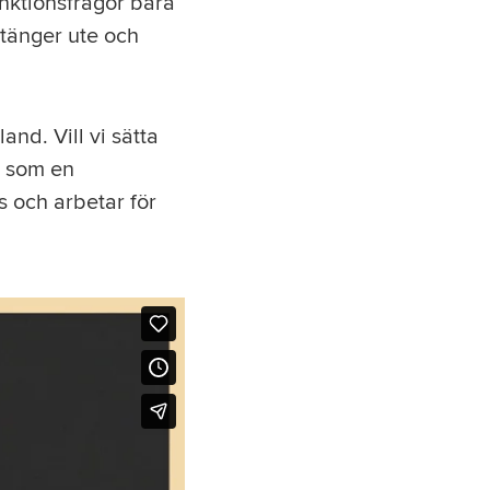
unktionsfrågor bara
stänger ute och
and. Vill vi sätta
s som en
s och arbetar för