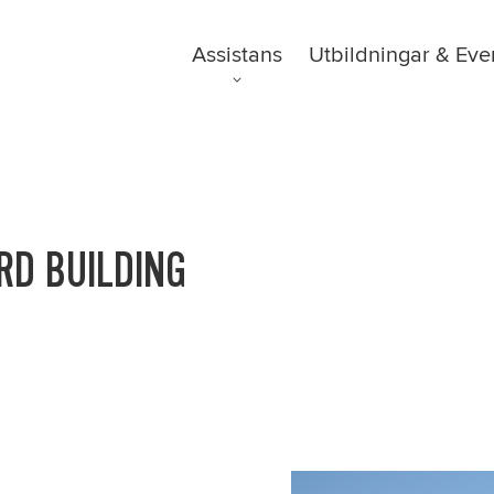
Kampanjer
Ordlista
Assistans
Utbildningar & Eve
Om oss
FAQ
Nyheter
RD BUILDING