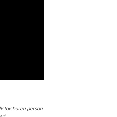
ullstolsburen person
med