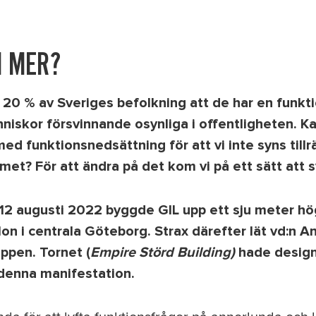
I MER?
 20 % av Sveriges befolkning att de har en funkt
iskor försvinnande osynliga i offentligheten. K
ed funktionsnedsättning för att vi inte syns tillr
met? För att ändra på det kom vi på ett sätt att 
2 augusti 2022 byggde GIL upp ett sju meter hög
on i centrala Göteborg. Strax därefter lät vd:n 
toppen. Tornet (
Empire Störd Building)
hade design
 denna manifestation.