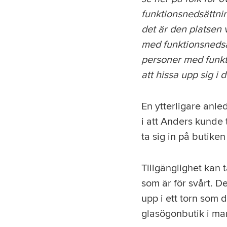
funktionsnedsättnin
det är den platsen v
med funktionsnedsätt
personer med funkti
att hissa upp sig i d
En ytterligare anled
i att Anders kunde t
ta sig in på butik
Tillgänglighet kan t
som är för svårt. D
upp i ett torn som 
glasögonbutik i ma