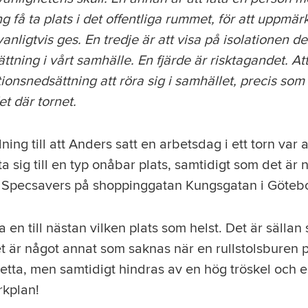
g få ta plats i det offentliga rummet, för att uppm
anligtvis ges. En tredje är att visa på isolationen de
ning i vårt samhälle. En fjärde är risktagandet. Att 
onsnedsättning att röra sig i samhället, precis som a
et där tornet.
ning till att Anders satt en arbetsdag i ett torn var 
a sig till en typ onåbar plats, samtidigt som det är 
en Specsavers på shoppinggatan Kungsgatan i Göteb
a en till nästan vilken plats som helst. Det är sällan
et är något annat som saknas när en rullstolsburen 
detta, men samtidigt hindras av en hög tröskel och en
rkplan!