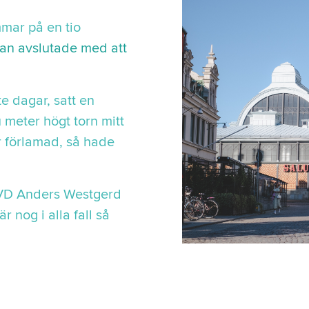
mmar på en tio
an avslutade med att
 dagar, satt en
u meter högt torn mitt
r förlamad, så hade
 VD Anders Westgerd
r nog i alla fall så