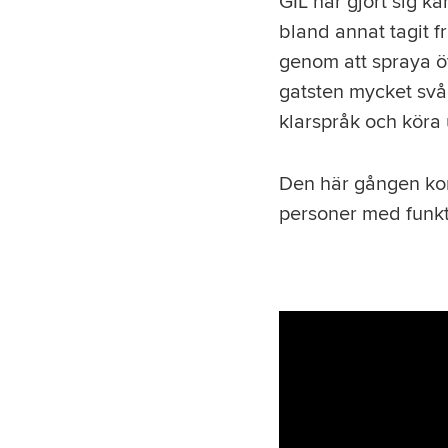
GIL har gjort sig kä
bland annat tagit f
genom att spraya ö
gatsten mycket svårt 
klarspråk och köra 
Den här gången kom
personer med funkt