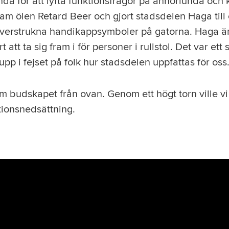
nda för att lyfta funktionsfrågor på annorlunda och k
ram ölen Retard Beer och gjort stadsdelen Haga till 
verstrukna handikappsymboler på gatorna. Haga ä
att ta sig fram i för personer i rullstol. Det var ett s
upp i fejset på folk hur stadsdelen uppfattas för oss
 budskapet från ovan. Genom ett högt torn ville vi 
ionsnedsättning.