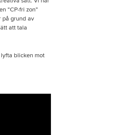
reativa sätt. Vi har
en “CP-fri zon”
r på grund av
ätt att tala
.
lyfta blicken mot