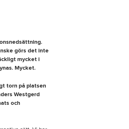
ionsnedsättning.
anske görs det inte
äckligt mycket i
synas. Mycket.
t torn på platsen
Anders Westgerd
ats och