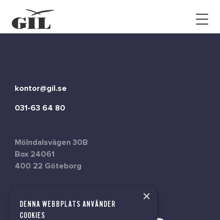
GIL
Open
Personlig
menu
assistans
Assistans
Ha assistans
Utbildningar & Event
Va assistent
kontor@gil.se
Jobb
031-63 64 80
Min sida
Mölndalsvägen 30B
Box 24061
Kontakt
400 22 Göteborg
716444-6762
×
DENNA WEBBPLATS ANVÄNDER
COOKIES
Kampanjer