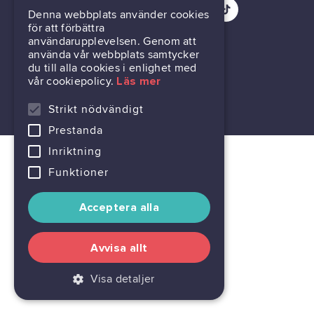
Denna webbplats använder cookies
för att förbättra
Om oss
användarupplevelsen. Genom att
använda vår webbplats samtycker
du till alla cookies i enlighet med
Nyheter
vår cookiepolicy.
Läs mer
Strikt nödvändigt
Ordlista
Cookie settings
Prestanda
Inriktning
FAQ
Funktioner
Acceptera alla
Avvisa allt
Visa detaljer