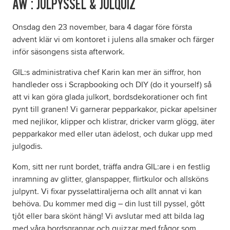
AW : JULPYSSEL & JULQUIZ
Onsdag den 23 november, bara 4 dagar före första
Om oss
advent klär vi om kontoret i julens alla smaker och färger
inför säsongens sista afterwork.
Nyheter
GIL:s administrativa chef Karin kan mer än siffror, hon
Ordlista
handleder oss i Scrapbooking och DIY (do it yourself) så
att vi kan göra glada julkort, bordsdekorationer och fint
pynt till granen! Vi garnerar pepparkakor, pickar apelsiner
FAQ
med nejlikor, klipper och klistrar, dricker varm glögg, äter
pepparkakor med eller utan ädelost, och dukar upp med
julgodis.
Kom, sitt ner runt bordet, träffa andra GIL:are i en festlig
inramning av glitter, glanspapper, flirtkulor och allsköns
julpynt. Vi fixar pysselattiraljerna och allt annat vi kan
behöva. Du kommer med dig – din lust till pyssel, gôtt
tjôt eller bara skönt häng! Vi avslutar med att bilda lag
med våra bordsgrannar och quizzar med frågor som