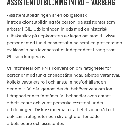
ASSISTENTUTBILDNING INTRO – VARBERG
Assistentutbildningen är en obligatorisk
Om oss
introduktionsutbildning för personliga assistenter som
arbetar i GIL. Utbildningen inleds med en historisk
Nyheter
tillbakablick på uppkomsten av lagen om stöd till vissa
personer med funktionsnedsättning samt en presentation
Ordlista
av filosofin och levnadssättet Independent Living samt
GIL som kooperativ.
FAQ
Vi informerar om FN:s konvention om rättigheter för
personer med funktionsnedsättningar, arbetsgivaransvar,
kollektivavtalets roll och anställningsförhållanden
generellt. Vi går igenom det du behöver veta om lön,
tidrapporter och förmåner. Vi behandlar även ämnet
arbetsledare och yrket personlig assistent under
utbildningen. Diskussionerna rör arbetets innehåll och
etik samt rättigheter och skyldigheter för både
arbetsledare och assistenter.