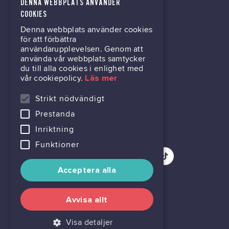
DENNA WEBBPLATS ANVÄNDER
kontor@gil.se
COOKIES
Denna webbplats använder cookies
031-63 64 80
för att förbättra
användarupplevelsen. Genom att
använda vår webbplats samtycker
du till alla cookies i enlighet med
Mölndalsvägen 30B
vår cookiepolicy.
Läs mer
Box 24061
400 22 Göteborg
Strikt nödvändigt
Prestanda
716444-6762
Inriktning
Funktioner
Acceptera alla
Avvisa allt
Visa detaljer