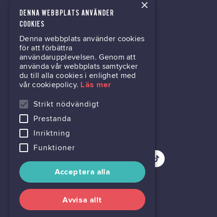
×
DENNA WEBBPLATS ANVÄNDER
kontor@gil.se
COOKIES
Denna webbplats använder cookies
031-63 64 80
för att förbättra
användarupplevelsen. Genom att
använda vår webbplats samtycker
du till alla cookies i enlighet med
Mölndalsvägen 30B
vår cookiepolicy.
Läs mer
Box 24061
400 22 Göteborg
Strikt nödvändigt
Prestanda
716444-6762
Inriktning
Funktioner
Acceptera alla
Avvisa allt