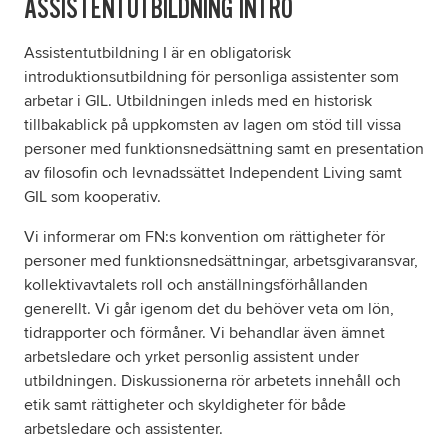
ASSISTENTUTBILDNING INTRO
Assistentutbildning I är en obligatorisk
Om oss
introduktionsutbildning för personliga assistenter som
arbetar i GIL. Utbildningen inleds med en historisk
Nyheter
tillbakablick på uppkomsten av lagen om stöd till vissa
personer med funktionsnedsättning samt en presentation
Ordlista
av filosofin och levnadssättet Independent Living samt
GIL som kooperativ.
FAQ
Vi informerar om FN:s konvention om rättigheter för
personer med funktionsnedsättningar, arbetsgivaransvar,
kollektivavtalets roll och anställningsförhållanden
generellt. Vi går igenom det du behöver veta om lön,
tidrapporter och förmåner. Vi behandlar även ämnet
arbetsledare och yrket personlig assistent under
utbildningen. Diskussionerna rör arbetets innehåll och
etik samt rättigheter och skyldigheter för både
arbetsledare och assistenter.