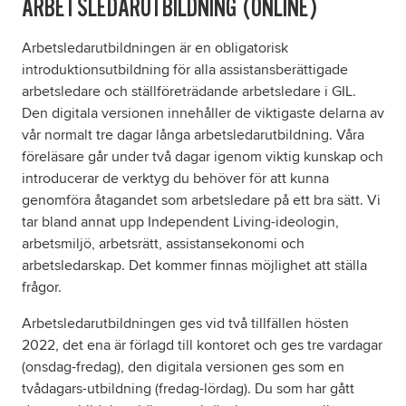
ARBETSLEDARUTBILDNING (ONLINE)
Arbetsledarutbildningen är en obligatorisk
Om oss
introduktionsutbildning för alla assistansberättigade
arbetsledare och ställföreträdande arbetsledare i GIL.
Nyheter
Den digitala versionen innehåller de viktigaste delarna av
vår normalt tre dagar långa arbetsledarutbildning. Våra
Ordlista
föreläsare går under två dagar igenom viktig kunskap och
introducerar de verktyg du behöver för att kunna
FAQ
genomföra åtagandet som arbetsledare på ett bra sätt. Vi
tar bland annat upp Independent Living-ideologin,
arbetsmiljö, arbetsrätt, assistansekonomi och
arbetsledarskap. Det kommer finnas möjlighet att ställa
frågor.
Arbetsledarutbildningen ges vid två tillfällen hösten
2022, det ena är förlagd till kontoret och ges tre vardagar
(onsdag-fredag), den digitala versionen ges som en
tvådagars-utbildning (fredag-lördag). Du som har gått