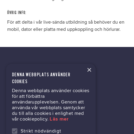
ÖVRIG INFO:
För att delta i vår live-sända utbildning så behöver du en
mobil, dator eller platta med uppkoppling och hörlurar.
×
DENNA WEBBPLATS ANVÄNDER
kontor@gil.se
COOKIES
Denna webbplats använder cookies
031-63 64 80
för att förbättra
användarupplevelsen. Genom att
använda vår webbplats samtycker
du till alla cookies i enlighet med
Mölndalsvägen 30B
vår cookiepolicy.
Läs mer
Box 24061
400 22 Göteborg
Strikt nödvändigt