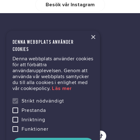
Besök vår Instagram
×
DENNA WEBBPLATS ANVÄNDER
kontor@gil.se
COOKIES
Denna webbplats använder cookies
031-63 64 80
för att förbättra
användarupplevelsen. Genom att
använda vår webbplats samtycker
du till alla cookies i enlighet med
Mölndalsvägen 30B
vår cookiepolicy.
Läs mer
Box 24061
400 22 Göteborg
Strikt nödvändigt
Prestanda
716444-6762
Inriktning
Funktioner